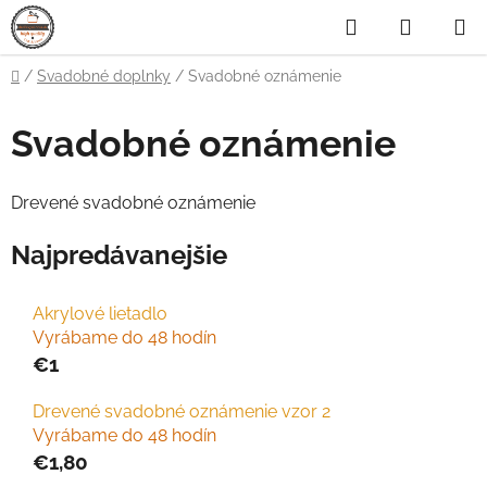
Prejsť
Hľadať
NÁKUP
na
obsah
KOŠÍK
Domov
/
Svadobné doplnky
/
Svadobné oznámenie
Svadobné oznámenie
Drevené svadobné oznámenie
Najpredávanejšie
Akrylové lietadlo
Vyrábame do 48 hodín
€1
Drevené svadobné oznámenie vzor 2
Vyrábame do 48 hodín
€1,80