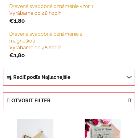
Drevené svadobné oznámenie vzor 1
Vyrábame do 48 hodín
€1,80
Drevené svadobné oznámenie s
magnetkou
Vyrábame do 48 hodín
€1,80
R
Radiť podľa:
Najlacnejšie
a
d
e
OTVORIŤ FILTER
n
i
V
e
ý
p
p
r