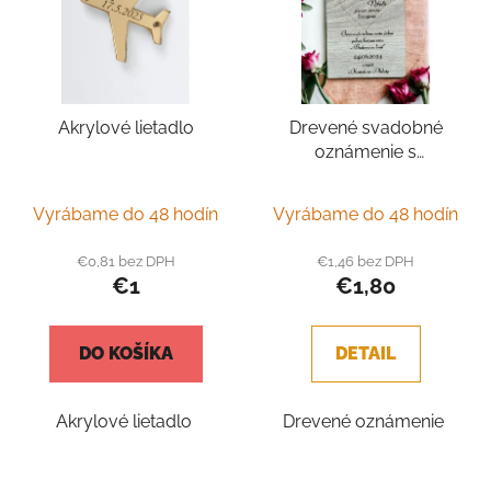
i
o
s
d
p
u
r
k
Akrylové lietadlo
Drevené svadobné
o
t
oznámenie s
d
o
magnetkou
u
v
k
Vyrábame do 48 hodín
Vyrábame do 48 hodín
t
€0,81 bez DPH
€1,46 bez DPH
o
€1
€1,80
v
DO KOŠÍKA
DETAIL
Akrylové lietadlo
Drevené oznámenie