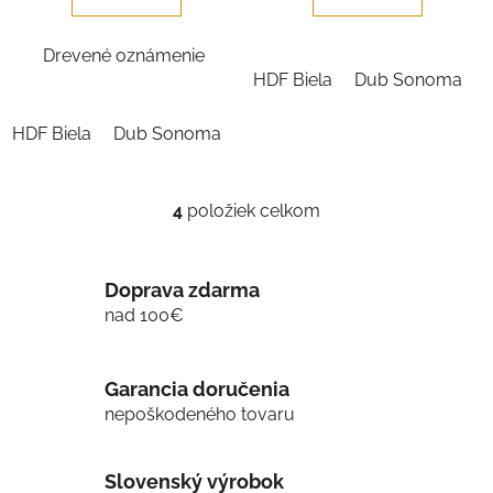
Drevené oznámenie
HDF Biela
Dub Sonoma
HDF Biela
Dub Sonoma
Javor
4
položiek celkom
O
v
l
Doprava zdarma
á
d
nad 100€
a
c
i
Garancia doručenia
e
nepoškodeného tovaru
p
r
Slovenský výrobok
v