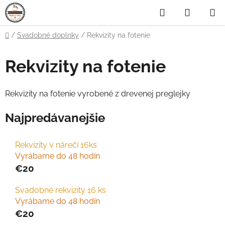
Prejsť
Hľadať
NÁKUP
na
obsah
KOŠÍK
Domov
/
Svadobné doplnky
/
Rekvizity na fotenie
Rekvizity na fotenie
Rekvizity na fotenie vyrobené z drevenej preglejky
Najpredávanejšie
Rekvizity v nárečí 16ks
Vyrábame do 48 hodín
€20
Svadobné rekvizity 16 ks
Vyrábame do 48 hodín
€20