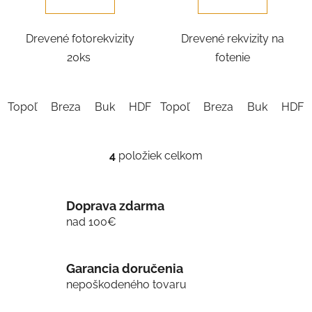
Drevené fotorekvizity
Drevené rekvizity na
20ks
fotenie
Topoľ
Breza
Buk
HDF Biela
Topoľ
Dub Sonoma
Breza
Buk
HDF B
4
položiek celkom
O
v
l
Doprava zdarma
á
d
nad 100€
a
c
i
Garancia doručenia
e
nepoškodeného tovaru
p