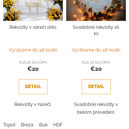
s
d
p
u
r
k
Rekvizity v nárečí 16ks
Svadobné rekvizity 16
o
t
ks
d
o
u
v
k
Vyrábame do 48 hodín
Vyrábame do 48 hodín
t
€16,26 bez DPH
€16,26 bez DPH
o
€20
€20
v
DETAIL
DETAIL
Rekvizity v nárečí
Svadobné rekvizity v
bielom prevedení
Topoľ
Breza
Buk
HDF Biela
Dub Sonoma
Javor