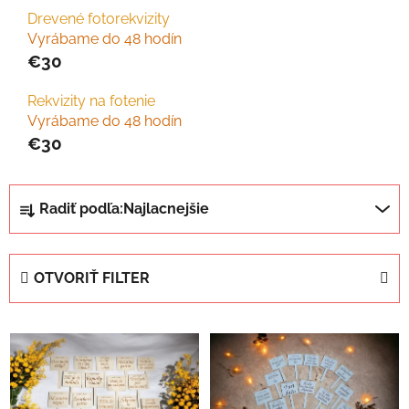
Drevené fotorekvizity
Vyrábame do 48 hodín
€30
Rekvizity na fotenie
Vyrábame do 48 hodín
€30
R
Radiť podľa:
Najlacnejšie
a
d
e
OTVORIŤ FILTER
n
i
V
e
ý
p
p
r
i
o