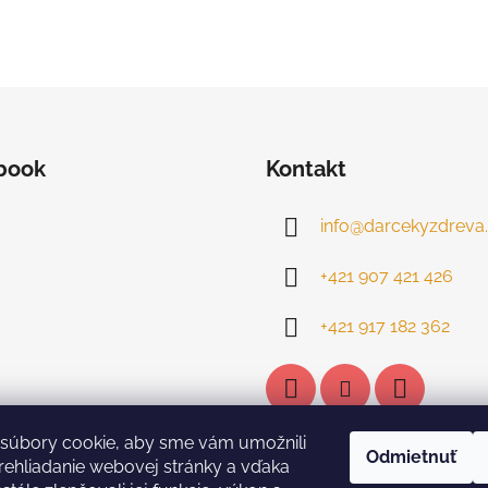
book
Kontakt
info
@
darcekyzdreva.
+421 907 421 426
+421 917 182 362
súbory cookie, aby sme vám umožnili
Odmietnuť
ehliadanie webovej stránky a vďaka