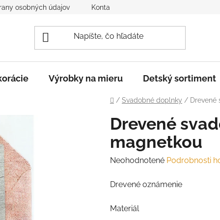
rany osobných údajov
Kontakt
Reklamácia a vrátenie to
orácie
Výrobky na mieru
Detský sortiment
Domov
/
Svadobné doplnky
/
Drevené 
Drevené svad
magnetkou
Priemerné
Neohodnotené
Podrobnosti h
hodnotenie
Drevené oznámenie
produktu
je
Materiál
0,0