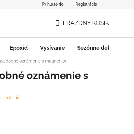
Prihlásenie
Registrácia
varu
Služby
B2B Spolupráca
PRÁZDNY KOŠÍK
NÁKUPNÝ
KOŠÍK
Epoxid
Vyšívanie
Sezónne dekorácie
svadobné oznámenie s magnetkou
obné oznámenie s
odnotenia