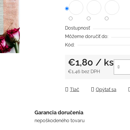
z
5
hviezdičiek.
Dostupnosť
Môžeme doručiť do:
Kód:
€1,80
/ ks
€1,46 bez DPH
Jednotková cena:
Tlač
Opýtať sa
Garancia doručenia
nepoškodeného tovaru