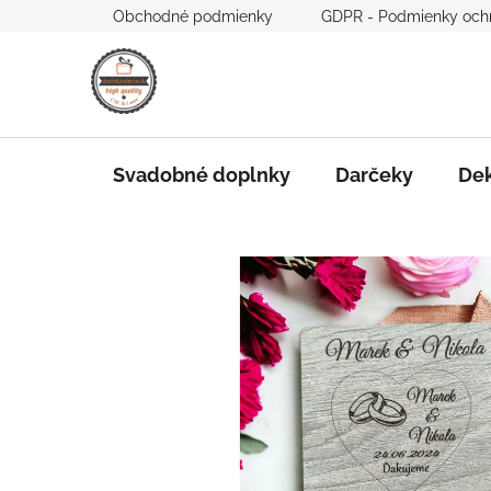
Prejsť
Obchodné podmienky
GDPR - Podmienky och
na
obsah
Svadobné doplnky
Darčeky
Dek