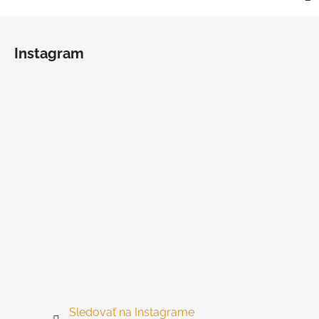
Z
á
Instagram
p
ä
t
i
e
Sledovať na Instagrame