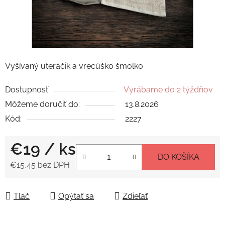
Vyšívaný uteráčik a vrecúško šmolko
Dostupnosť
Vyrábame do 2 týždňov
Môžeme doručiť do:
13.8.2026
Kód:
2227
€19
/ ks
DO KOŠÍKA
€15,45 bez DPH
Jednotková cena:
Tlač
Opýtať sa
Zdieľať