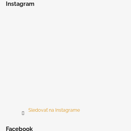
Instagram
p
ä
t
i
e
Sledovať na Instagrame
Facebook