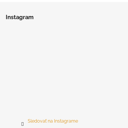
Z
á
Instagram
p
ä
t
i
e
Sledovať na Instagrame