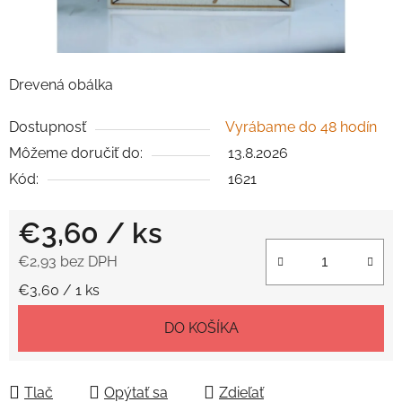
Drevená obálka
Dostupnosť
Vyrábame do 48 hodín
Môžeme doručiť do:
13.8.2026
Kód:
1621
€3,60
/ ks
€2,93 bez DPH
Jednotková cena:
€3,60 / 1 ks
DO KOŠÍKA
Tlač
Opýtať sa
Zdieľať