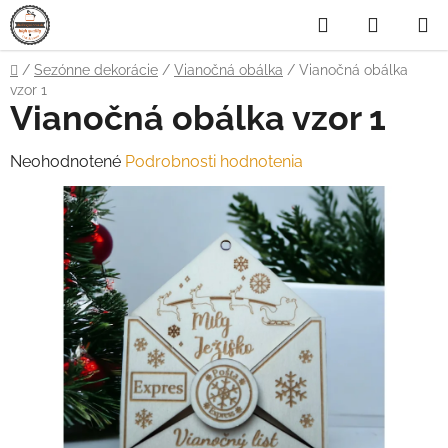
Prejsť
Hľadať
NÁKUP
na
obsah
KOŠÍK
Domov
/
Sezónne dekorácie
/
Vianočná obálka
/
Vianočná obálka
vzor 1
Vianočná obálka vzor 1
Priemerné
Neohodnotené
Podrobnosti hodnotenia
hodnotenie
produktu
je
0,0
z
5
hviezdičiek.