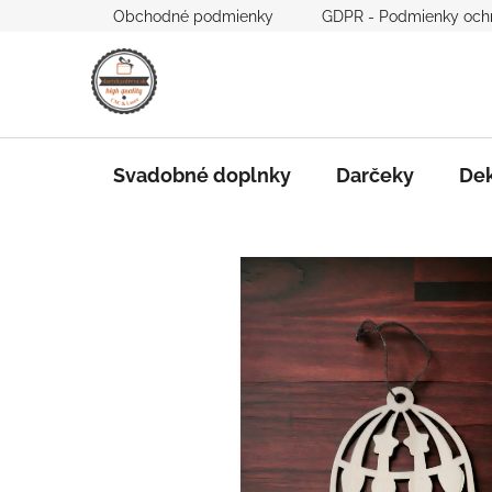
Prejsť
Obchodné podmienky
GDPR - Podmienky och
na
obsah
Svadobné doplnky
Darčeky
Dek