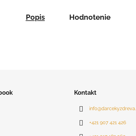
Popis
Hodnotenie
book
Kontakt
info
@
darcekyzdreva.
+421 907 421 426