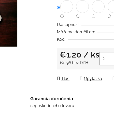
z
5
hviezdičiek.
Dostupnosť
Môžeme doručiť do:
Kód:
€1,20
/ ks
€0,98 bez DPH
Jednotková cena:
Tlač
Opýtať sa
Garancia doručenia
nepoškodeného tovaru