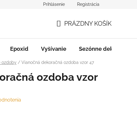
Prihlásenie
Registrácia
varu
Služby
B2B Spolupráca
PRÁZDNY KOŠÍK
NÁKUPNÝ
KOŠÍK
Epoxid
Vyšívanie
Sezónne dekorácie
é ozdoby
/
Vianočná dekoračná ozdoba vzor 47
oračná ozdoba vzor
odnotenia