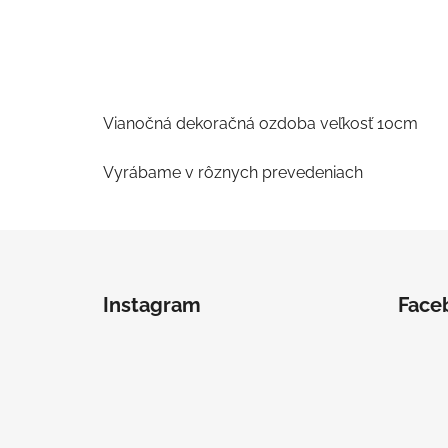
Vianočná dekoračná ozdoba veľkosť 10cm
Vyrábame v rôznych prevedeniach
Z
á
Instagram
Face
p
ä
t
i
e