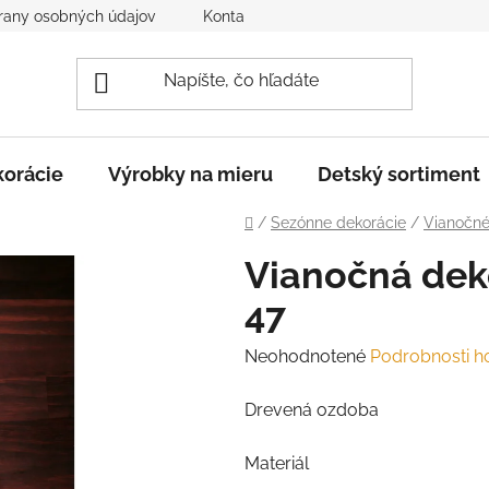
rany osobných údajov
Kontakt
Reklamácia a vrátenie to
orácie
Výrobky na mieru
Detský sortiment
Domov
/
Sezónne dekorácie
/
Vianočn
Vianočná dek
47
Priemerné
Neohodnotené
Podrobnosti h
hodnotenie
Drevená ozdoba
produktu
je
Materiál
0,0