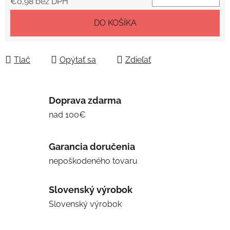
€0,98 bez DPH
Jednotková cena:
DO KOŠÍKA
Tlač
Opýtať sa
Zdieľať
Doprava zdarma
nad 100€
Garancia doručenia
nepoškodeného tovaru
Slovenský výrobok
Slovenský výrobok