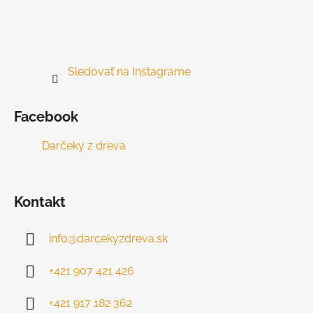
Sledovať na Instagrame
Facebook
Darčeky z dreva
Kontakt
info
@
darcekyzdreva.sk
+421 907 421 426
+421 917 182 362