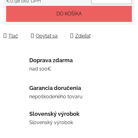
€0,98 bez DPH
Jednotková cena:
DO KOŠÍKA
Tlač
Opýtať sa
Zdieľať
Doprava zdarma
nad 100€
Garancia doručenia
nepoškodeného tovaru
Slovenský výrobok
Slovenský výrobok