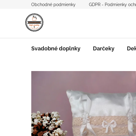
Prejsť
Obchodné podmienky
GDPR - Podmienky och
na
obsah
Svadobné doplnky
Darčeky
Dek