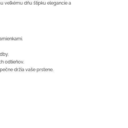
mu veľkému dňu štipku elegancie a
kamienkami.
dby.
ch odtieňov.
pečne držia vaše prstene.