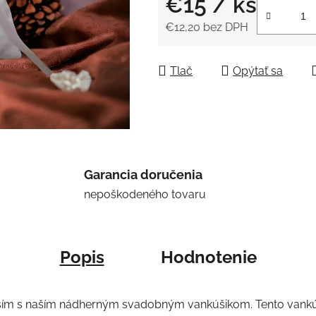
€15
/ ks
5
hviezdičiek.
€12,20 bez DPH
Jednotková cena:
Tlač
Opýtať sa
Garancia doručenia
nepoškodeného tovaru
Popis
Hodnotenie
ším s naším nádherným svadobným vankúšikom. Tento vankúš