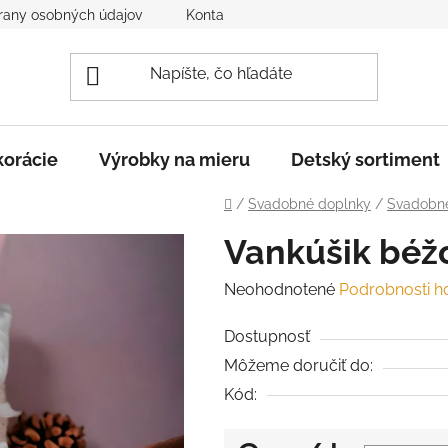
rany osobných údajov
Kontakt
Reklamácia a vrátenie to
orácie
Výrobky na mieru
Detský sortiment
Domov
/
Svadobné doplnky
/
Svadobné
Vankúšik béž
Priemerné
Neohodnotené
Podrobnosti h
hodnotenie
Dostupnosť
produktu
Môžeme doručiť do:
je
Kód:
0,0
z