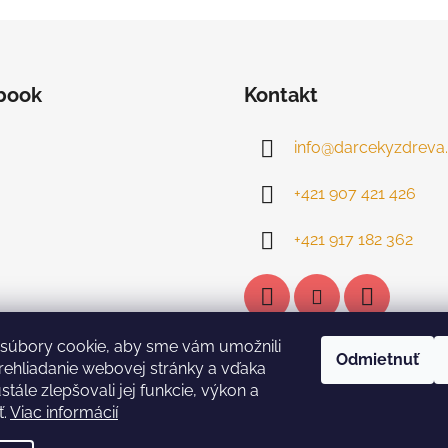
book
Kontakt
info
@
darcekyzdreva.
+421 907 421 426
+421 917 182 362
súbory cookie, aby sme vám umožnili
Odmietnuť
ehliadanie webovej stránky a vďaka
tále zlepšovali jej funkcie, výkon a
ť.
Viac informácií