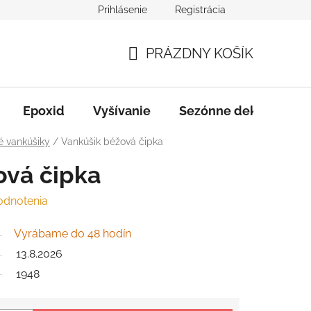
Prihlásenie
Registrácia
varu
Služby
B2B Spolupráca
PRÁZDNY KOŠÍK
NÁKUPNÝ
KOŠÍK
Epoxid
Vyšívanie
Sezónne dekorácie
 vankúšiky
/
Vankúšik béžová čipka
ová čipka
odnotenia
Vyrábame do 48 hodín
13.8.2026
1948