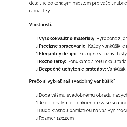
detail, je dokonalým miestom pre vaše snubné
romantiky.
Vlastnosti:
Vysokokvalitné materiály:
Vyrobené z je
Precízne spracovanie:
Každý vankúšik je 
Elegantný dizajn:
Dostupné v rôznych štýl
Rôzne farby:
Ponúkame širokú škálu farieb
Bezpečné uchytenie prsteňov:
Vankúšik 
Prečo si vybrať náš svadobný vankúšik?
Dodá vášmu svadobnému obradu nádych e
Je dokonalým doplnkom pre vaše snubné 
Bude krásnou pamiatkou na váš výnimočn
Rozmer 12x12cm