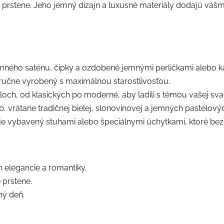
 prstene. Jeho jemný dizajn a luxusné materiály dodajú váš
mného saténu, čipky a ozdobené jemnými perličkami alebo 
ručne vyrobený s maximálnou starostlivosťou.
och, od klasických po moderné, aby ladili s témou vašej sva
, vrátane tradičnej bielej, slonovinovej a jemných pastelový
je vybavený stuhami alebo špeciálnymi úchytkami, ktoré bez
legancie a romantiky.
prstene.
ý deň.