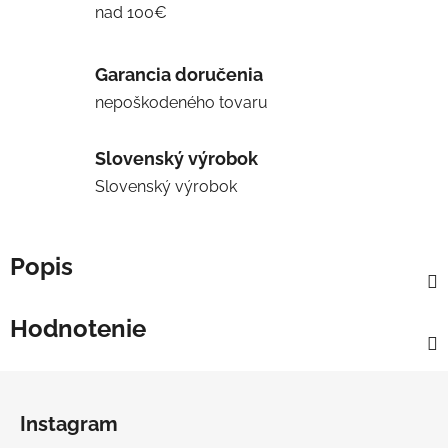
nad 100€
Garancia doručenia
nepoškodeného tovaru
Slovenský výrobok
Slovenský výrobok
Popis
Hodnotenie
Z
á
Instagram
p