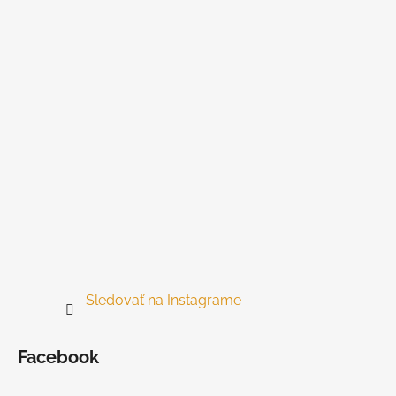
ä
t
i
e
Sledovať na Instagrame
Facebook