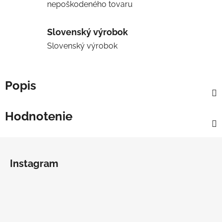
nepoškodeného tovaru
Slovenský výrobok
Slovenský výrobok
Popis
Hodnotenie
Z
á
Instagram
p
ä
t
i
e