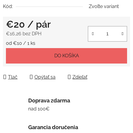
Kód:
Zvoľte variant
€20
/ pár
€16,26 bez DPH
Jednotková cena:
od €10 / 1 ks
DO KOŠÍKA
Tlač
Opýtať sa
Zdieľať
Doprava zdarma
nad 100€
Garancia doručenia