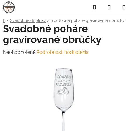
Prejsť
Hľadať
NÁKUP
na
obsah
KOŠÍK
Domov
/
Svadobné doplnky
/
Svadobné poháre gravírované obrúčky
Svadobné poháre
gravírované obrúčky
Priemerné
Neohodnotené
Podrobnosti hodnotenia
hodnotenie
produktu
je
0,0
z
5
hviezdičiek.