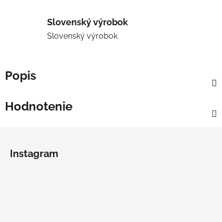
Slovenský výrobok
Slovenský výrobok
Popis
Hodnotenie
Z
á
Instagram
p
ä
t
i
e