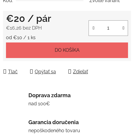
Kód:
Zvoľte variant
€20
/ pár
€16,26 bez DPH
Jednotková cena:
od €10 / 1 ks
DO KOŠÍKA
Tlač
Opýtať sa
Zdieľať
Doprava zdarma
nad 100€
Garancia doručenia
nepoškodeného tovaru