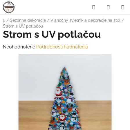
Prejsť
Hľadať
NÁKUP
na
obsah
KOŠÍK
Domov
/
Sezónne dekorácie
/
Vianočný svietnik a dekorácie na stôl
/
Strom s UV potlačou
Strom s UV potlačou
Priemerné
Neohodnotené
Podrobnosti hodnotenia
hodnotenie
produktu
je
0,0
z
5
hviezdičiek.