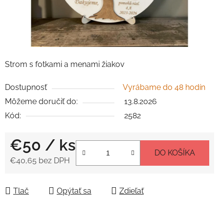
Strom s fotkami a menami žiakov
Dostupnosť
Vyrábame do 48 hodín
Môžeme doručiť do:
13.8.2026
Kód:
2582
€50
/ ks
DO KOŠÍKA
€40,65 bez DPH
Jednotková cena:
Tlač
Opýtať sa
Zdieľať