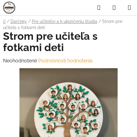
Prejsť
Hľadať
NÁKUP
na
obsah
KOŠÍK
Domov
/
Darčeky
/
Pre učiteľov a k ukončeniu štúdia
/
Strom pre
učiteľa s fotkami deti
Strom pre učiteľa s
fotkami deti
Priemerné
Neohodnotené
Podrobnosti hodnotenia
hodnotenie
produktu
je
0,0
z
5
hviezdičiek.