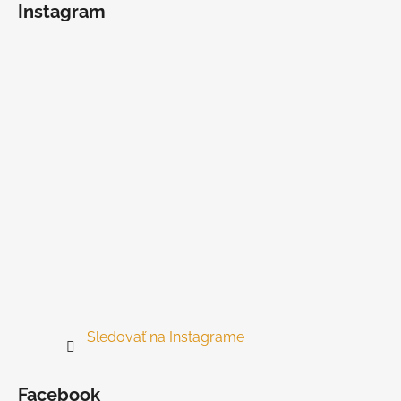
Instagram
p
ä
t
i
e
Sledovať na Instagrame
Facebook