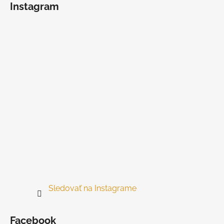
Instagram
p
ä
t
i
e
Sledovať na Instagrame
Facebook