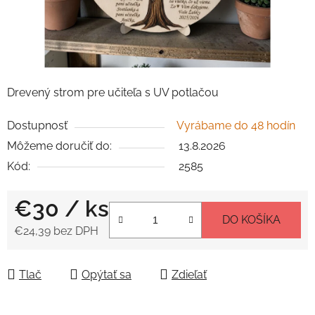
Drevený strom pre učiteľa s UV potlačou
Dostupnosť
Vyrábame do 48 hodín
Môžeme doručiť do:
13.8.2026
Kód:
2585
€30
/ ks
DO KOŠÍKA
€24,39 bez DPH
Jednotková cena:
Tlač
Opýtať sa
Zdieľať