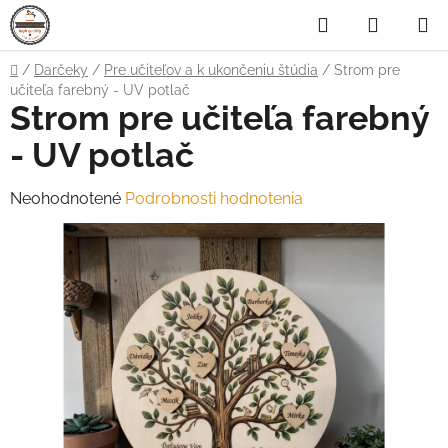
Prejsť
Hľadať
NÁKUP
na
obsah
KOŠÍK
Domov
/
Darčeky
/
Pre učiteľov a k ukončeniu štúdia
/
Strom pre
učiteľa farebný - UV potlač
Strom pre učiteľa farebný
- UV potlač
Priemerné
Neohodnotené
Podrobnosti hodnotenia
hodnotenie
produktu
je
0,0
z
5
hviezdičiek.