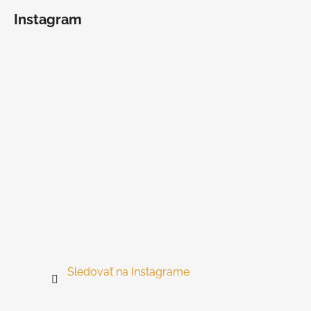
á
Instagram
p
ä
t
i
e
Sledovať na Instagrame