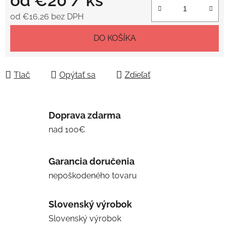
od
€20
/ ks
od
€16,26
bez DPH
Jednotková cena:
DO KOŠÍKA
Tlač
Opýtať sa
Zdieľať
Doprava zdarma
nad 100€
Garancia doručenia
nepoškodeného tovaru
Slovenský výrobok
Slovenský výrobok