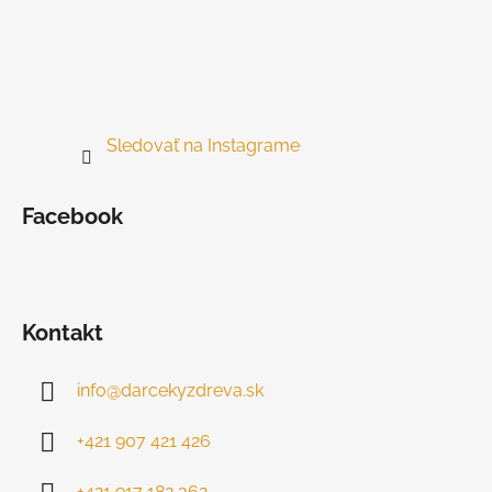
Sledovať na Instagrame
Facebook
Kontakt
info
@
darcekyzdreva.sk
+421 907 421 426
+421 917 182 362