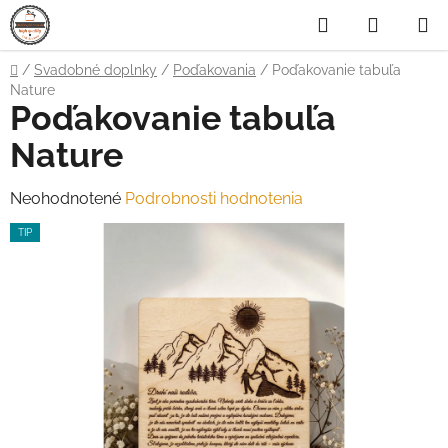
Prejsť
Hľadať
NÁKUP
na
obsah
KOŠÍK
Domov
/
Svadobné doplnky
/
Poďakovania
/
Poďakovanie tabuľa
Nature
Poďakovanie tabuľa
Nature
Priemerné
Neohodnotené
Podrobnosti hodnotenia
hodnotenie
TIP
produktu
je
0,0
z
5
hviezdičiek.