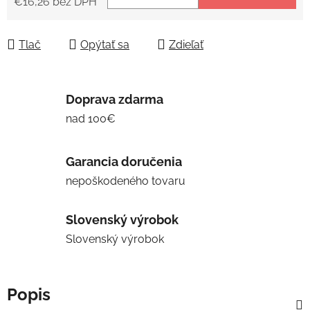
€16,26 bez DPH
Jednotková cena:
Tlač
Opýtať sa
Zdieľať
Doprava zdarma
nad 100€
Garancia doručenia
nepoškodeného tovaru
Slovenský výrobok
Slovenský výrobok
Popis