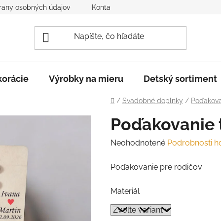
rany osobných údajov
Kontakt
Reklamácia a vrátenie to
orácie
Výrobky na mieru
Detský sortiment
Domov
/
Svadobné doplnky
/
Poďakova
Poďakovanie 
Priemerné
Neohodnotené
Podrobnosti h
hodnotenie
Poďakovanie pre rodičov
produktu
je
Materiál
0,0
z