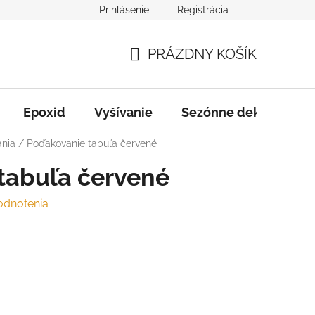
Prihlásenie
Registrácia
varu
Služby
B2B Spolupráca
PRÁZDNY KOŠÍK
NÁKUPNÝ
KOŠÍK
Epoxid
Vyšívanie
Sezónne dekorácie
nia
/
Poďakovanie tabuľa červené
tabuľa červené
odnotenia