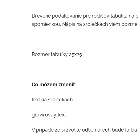
Drevené poďakovanie pre rodičov tabuľka na p
spomienkou. Nápis na srdiečkach viem pozmen
Rozmer tabuľky 25x25
Čo môžem zmeniť
:
text na srdiečkach
gravírovaý text
V prípade že si zvolíte odtieň orech bude farba te