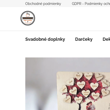
Prejsť
Obchodné podmienky
GDPR - Podmienky och
na
obsah
Svadobné doplnky
Darčeky
Dek