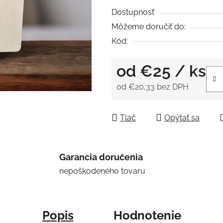
5
Dostupnosť
hviezdičiek.
Môžeme doručiť do:
Kód:
od
€25
/ ks
od
€20,33
bez DPH
Jednotková cena:
Tlač
Opýtať sa
Garancia doručenia
nepoškodeného tovaru
Popis
Hodnotenie