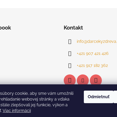
book
Kontakt
info
@
darcekyzdreva.
+421 907 421 426
+421 917 182 362
súbory cookie, aby sme vám umožnili
Odmietnuť
ehliadanie webovej stránky a vďaka
tále zlepšovali jej funkcie, výkon a
ť.
Viac informácií