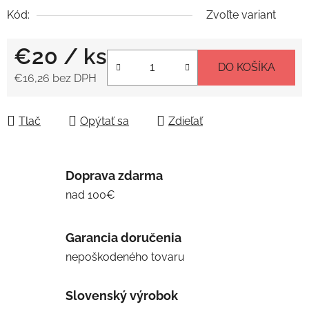
Kód:
Zvoľte variant
€20
/ ks
DO KOŠÍKA
€16,26 bez DPH
Jednotková cena:
Tlač
Opýtať sa
Zdieľať
Doprava zdarma
nad 100€
Garancia doručenia
nepoškodeného tovaru
Slovenský výrobok