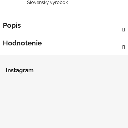
Slovenský výrobok
Popis
Hodnotenie
Z
á
Instagram
p
ä
t
i
e