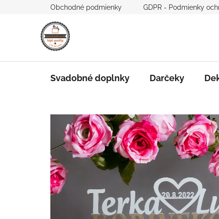
Prejsť
Obchodné podmienky
GDPR - Podmienky och
na
obsah
Svadobné doplnky
Darčeky
Dek