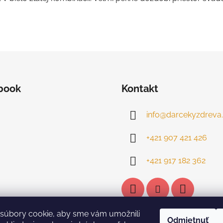
book
Kontakt
info
@
darcekyzdreva.
+421 907 421 426
+421 917 182 362
súbory cookie, aby sme vám umožnili
Odmietnuť