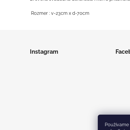
Rozmer : v-23cm x d-70cm
Z
á
Instagram
Face
p
ä
t
i
e
Používame 