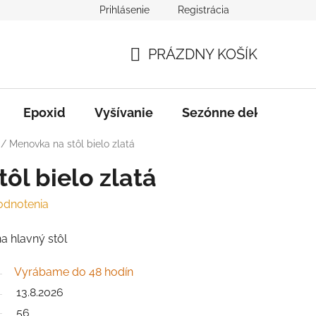
Prihlásenie
Registrácia
varu
Služby
B2B Spolupráca
PRÁZDNY KOŠÍK
NÁKUPNÝ
KOŠÍK
Epoxid
Vyšívanie
Sezónne dekorácie
/
Menovka na stôl bielo zlatá
ôl bielo zlatá
odnotenia
 hlavný stôl
Vyrábame do 48 hodín
13.8.2026
56