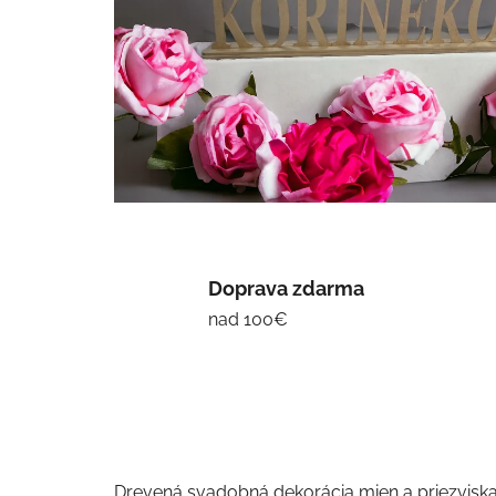
Doprava zdarma
nad 100€
Drevená svadobná dekorácia mien a priezviska 