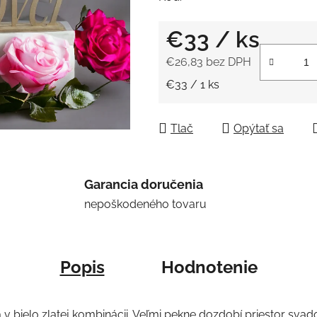
5
hviezdičiek.
€33
/ ks
€26,83 bez DPH
Jednotková cena:
€33 / 1 ks
Tlač
Opýtať sa
Garancia doručenia
nepoškodeného tovaru
Popis
Hodnotenie
v bielo zlatej kombinácii. Veľmi pekne dozdobí priestor sva