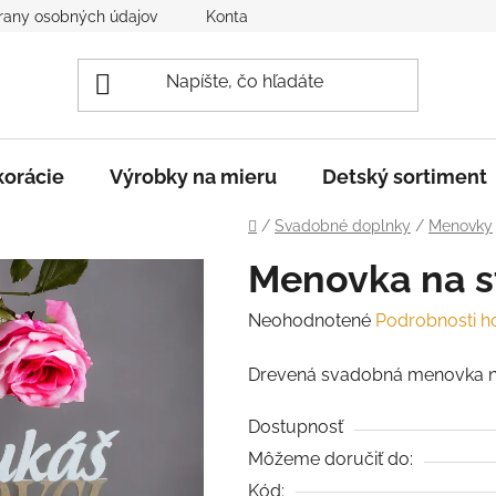
rany osobných údajov
Kontakt
Reklamácia a vrátenie to
orácie
Výrobky na mieru
Detský sortiment
Domov
/
Svadobné doplnky
/
Menovky
Menovka na st
Priemerné
Neohodnotené
Podrobnosti h
hodnotenie
Drevená svadobná menovka na
produktu
je
Dostupnosť
0,0
Môžeme doručiť do:
z
Kód: