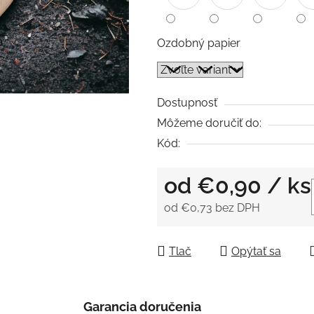
5
hviezdičiek.
Ozdobný papier
Dostupnosť
Môžeme doručiť do:
Kód:
od
€0,90
/ ks
od
€0,73
bez DPH
Jednotková cena:
Tlač
Opýtať sa
Garancia doručenia