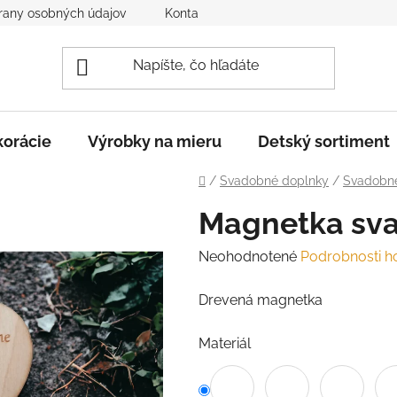
rany osobných údajov
Kontakt
Reklamácia a vrátenie to
orácie
Výrobky na mieru
Detský sortiment
Domov
/
Svadobné doplnky
/
Svadobn
Magnetka sva
Priemerné
Neohodnotené
Podrobnosti h
hodnotenie
Drevená magnetka
produktu
je
Materiál
0,0
z