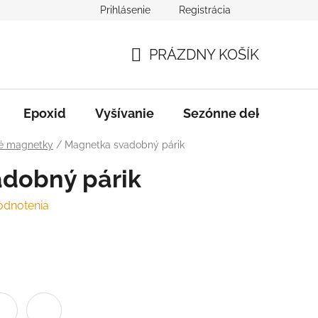
Prihlásenie
Registrácia
varu
Služby
B2B Spolupráca
PRÁZDNY KOŠÍK
NÁKUPNÝ
KOŠÍK
Epoxid
Vyšívanie
Sezónne dekorácie
é magnetky
/
Magnetka svadobný párik
dobný párik
odnotenia