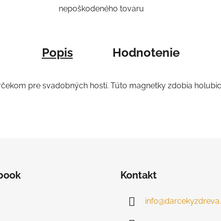
nepoškodeného tovaru
Popis
Hodnotenie
arčekom pre svadobných hostí. Túto magnetky zdobia holub
book
Kontakt
info
@
darcekyzdreva.