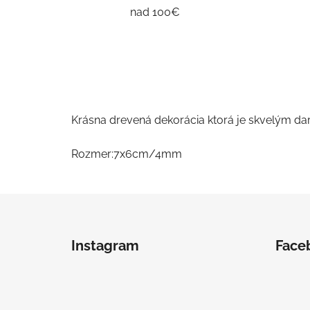
nad 100€
Krásna drevená dekorácia ktorá je skvelým d
Rozmer:7x6cm/4mm
Z
á
Instagram
Face
p
ä
t
i