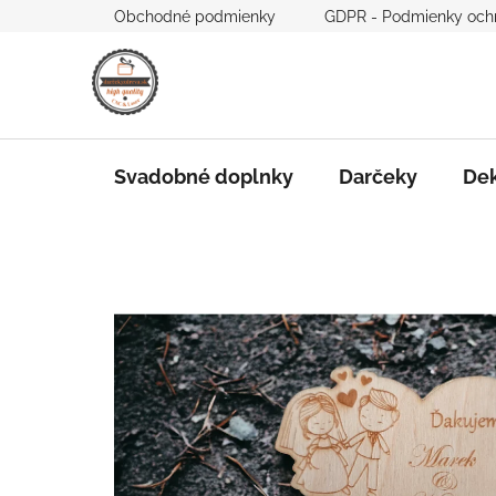
Prejsť
Obchodné podmienky
GDPR - Podmienky och
na
obsah
Svadobné doplnky
Darčeky
Dek