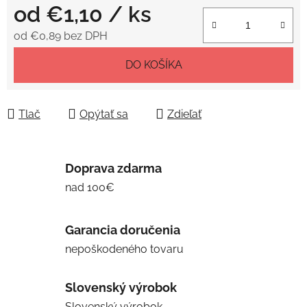
od
€1,10
/ ks
od
€0,89
bez DPH
Jednotková cena:
DO KOŠÍKA
Tlač
Opýtať sa
Zdieľať
Doprava zdarma
nad 100€
Garancia doručenia
nepoškodeného tovaru
Slovenský výrobok
Slovenský výrobok