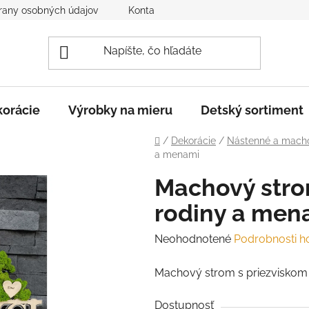
rany osobných údajov
Kontakt
Reklamácia a vrátenie to
orácie
Výrobky na mieru
Detský sortiment
Domov
/
Dekorácie
/
Nástenné a macho
a menami
Machový stro
rodiny a men
Priemerné
Neohodnotené
Podrobnosti h
hodnotenie
Machový strom s priezviskom
produktu
je
Dostupnosť