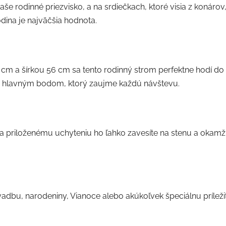
aše rodinné priezvisko, a na srdiečkach, ktoré visia z konáro
odina je najväčšia hodnota.
cm a šírkou 56 cm sa tento rodinný strom perfektne hodí do a
sa hlavným bodom, ktorý zaujme každú návštevu.
 a priloženému uchyteniu ho ľahko zavesíte na stenu a okamži
dbu, narodeniny, Vianoce alebo akúkoľvek špeciálnu príležito