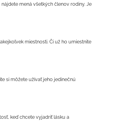
v, nájdete mená všetkých členov rodiny. Je
kejkoľvek miestnosti. Či už ho umiestnite
te si môžete užívať jeho jedinečnú
sť, keď chcete vyjadriť lásku a