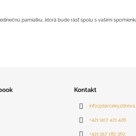
 jedinečnú pamiatku, ktorá bude rásť spolu s vašimi spomienk
book
Kontakt
info
@
darcekyzdreva.
+421 907 421 426
+421 917 182 362