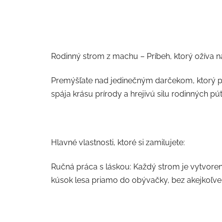
Rodinný strom z machu – Príbeh, ktorý ožíva n
Premýšľate nad jedinečným darčekom, ktorý po
spája krásu prírody a hrejivú silu rodinných pú
Hlavné vlastnosti, ktoré si zamilujete:
Ručná práca s láskou: Každý strom je vytvoren
kúsok lesa priamo do obývačky, bez akejkoľve