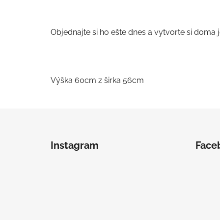
Objednajte si ho ešte dnes a vytvorte si doma
Výška 60cm z širka 56cm
Z
á
Instagram
Face
p
ä
t
i
e