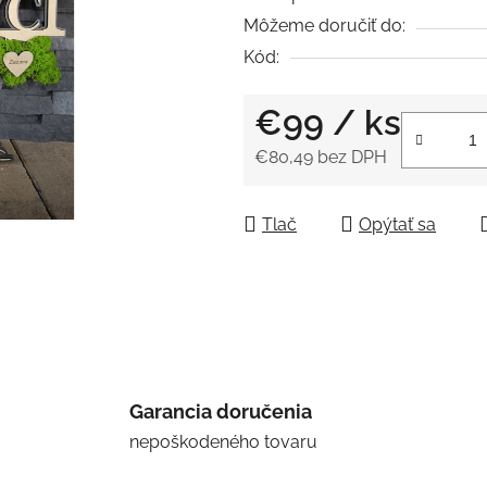
0,0
Môžeme doručiť do:
z
Kód:
5
hviezdičiek.
€99
/ ks
€80,49 bez DPH
Jednotková cena:
Tlač
Opýtať sa
Garancia doručenia
nepoškodeného tovaru