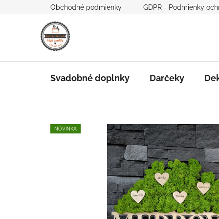
Prejsť
Obchodné podmienky
GDPR - Podmienky och
na
obsah
Svadobné doplnky
Darčeky
Dek
NOVINKA