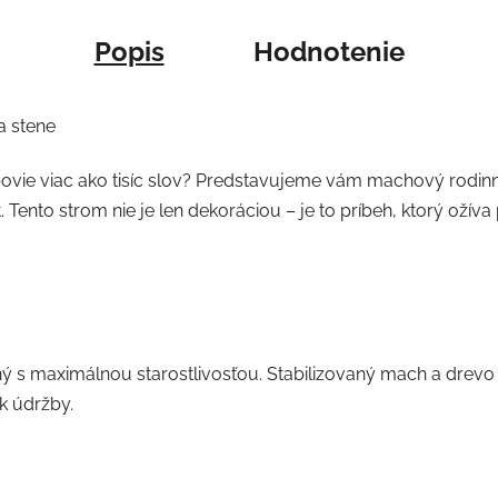
Popis
Hodnotenie
a stene
vie viac ako tisíc slov? Predstavujeme vám machový rodinný
t. Tento strom nie je len dekoráciou – je to príbeh, ktorý ož
ý s maximálnou starostlivosťou. Stabilizovaný mach a drevo 
k údržby.