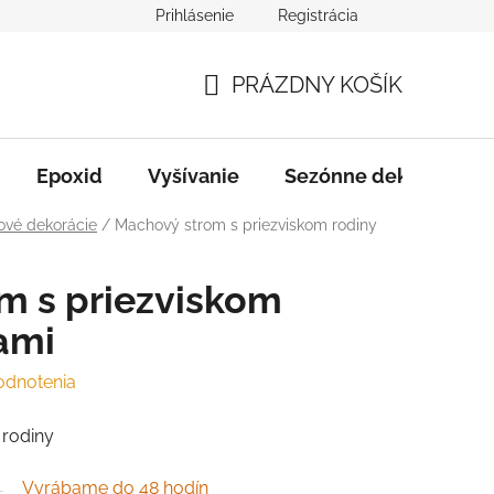
Prihlásenie
Registrácia
varu
Služby
B2B Spolupráca
PRÁZDNY KOŠÍK
NÁKUPNÝ
KOŠÍK
Epoxid
Vyšívanie
Sezónne dekorácie
vé dekorácie
/
Machový strom s priezviskom rodiny
m s priezviskom
ami
odnotenia
 rodiny
Vyrábame do 48 hodín