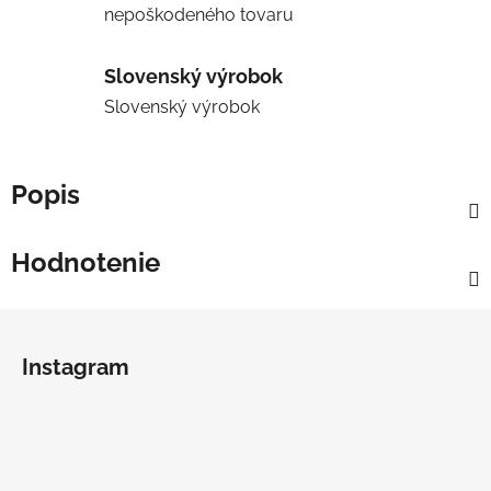
nepoškodeného tovaru
Slovenský výrobok
Slovenský výrobok
Popis
Hodnotenie
Z
á
Instagram
p
ä
t
i