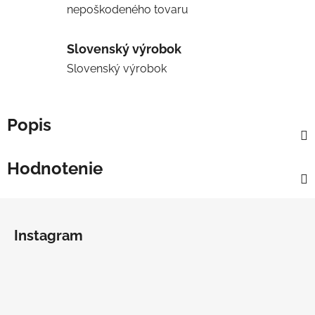
nepoškodeného tovaru
Slovenský výrobok
Slovenský výrobok
Popis
Hodnotenie
Z
á
Instagram
p
ä
t
i