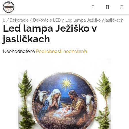
Prejsť
Hľadať
NÁKUP
na
obsah
KOŠÍK
Domov
/
Dekorácie
/
Dekorácie LED
/
Led lampa Ježiško v jasličkach
Led lampa Ježiško v
jasličkach
Priemerné
Neohodnotené
Podrobnosti hodnotenia
hodnotenie
produktu
je
0,0
z
5
hviezdičiek.