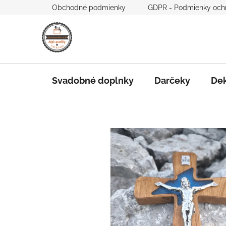
Prejsť
Obchodné podmienky
GDPR - Podmienky och
na
obsah
Svadobné doplnky
Darčeky
Dek