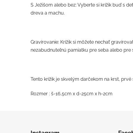
S Ježišom alebo bez: Vyberte si krížik buď s 
dreva a machu.
Gravírovanie: Krížik si môžete nechať gravír
nezabudnuteľnú pamiatku pre seba alebo pre s
Tento krížik je skvelým darčekom na krst, prvé
Rozmer : š-16,5cm x d-25cm x h-2cm
Z
á
Instagram
Face