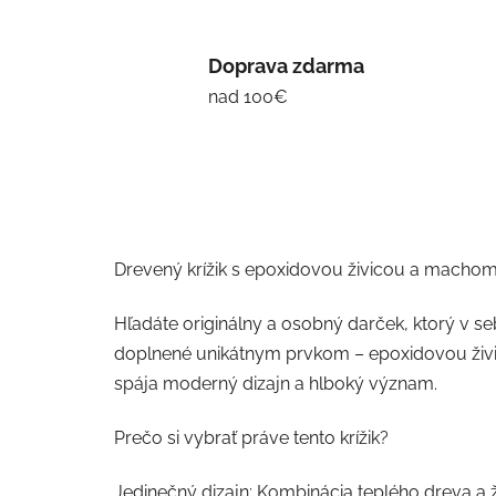
Doprava zdarma
nad 100€
Drevený krížik s epoxidovou živicou a macho
Hľadáte originálny a osobný darček, ktorý v s
doplnené unikátnym prvkom – epoxidovou živi
spája moderný dizajn a hlboký význam.
Prečo si vybrať práve tento krížik?
Jedinečný dizajn: Kombinácia teplého dreva a 