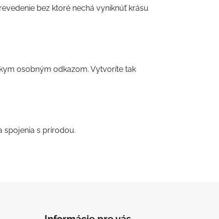
prevedenie bez ktoré nechá vyniknúť krásu
átkym osobným odkazom. Vytvoríte tak
 spojenia s prírodou.
Informácie pre vás