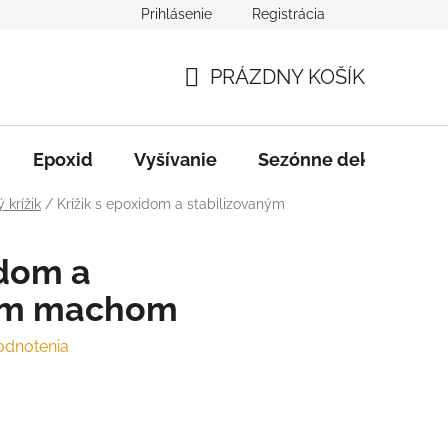
Prihlásenie
Registrácia
varu
Služby
B2B Spolupráca
PRÁZDNY KOŠÍK
NÁKUPNÝ
KOŠÍK
Epoxid
Vyšívanie
Sezónne dekorácie
 krížik
/
Krížik s epoxidom a stabilizovaným
idom a
ným machom
odnotenia