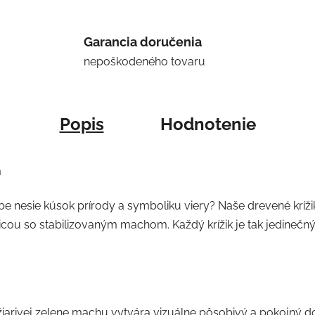
Garancia doručenia
nepoškodeného tovaru
Popis
Hodnotenie
m
ebe nesie kúsok prírody a symboliku viery? Naše drevené krí
cou so stabilizovaným machom. Každý krížik je tak jedineč
žiarivej zelene machu vytvára vizuálne pôsobivý a pokojný 