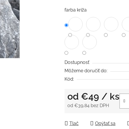
0,0
z
farba kríža
5
hviezdičiek.
Dostupnosť
Môžeme doručiť do:
Kód:
od
€49
/ ks
od
€39,84
bez DPH
Jednotková cena:
Tlač
Opýtať sa