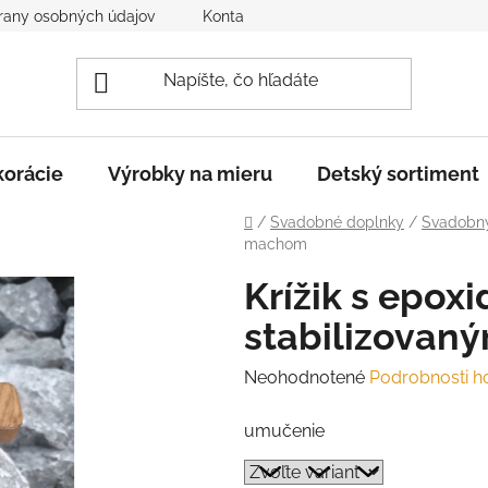
rany osobných údajov
Kontakt
Reklamácia a vrátenie to
orácie
Výrobky na mieru
Detský sortiment
Domov
/
Svadobné doplnky
/
Svadobný
machom
Krížik s epox
stabilizova
Priemerné
Neohodnotené
Podrobnosti h
hodnotenie
umučenie
produktu
je