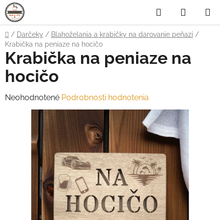
Prejsť
Hľadať
NÁKUP
na
obsah
KOŠÍK
Domov
/
Darčeky
/
Blahoželania a krabičky na darovanie peňazí
/
Krabička na peniaze na hocičo
Krabička na peniaze na
hocičo
Priemerné
Neohodnotené
Podrobnosti hodnotenia
hodnotenie
produktu
je
0,0
z
5
hviezdičiek.