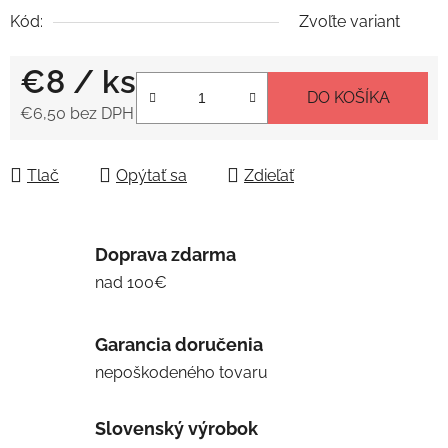
Kód:
Zvoľte variant
€8
/ ks
DO KOŠÍKA
€6,50 bez DPH
Jednotková cena:
Tlač
Opýtať sa
Zdieľať
Doprava zdarma
nad 100€
Garancia doručenia
nepoškodeného tovaru
Slovenský výrobok