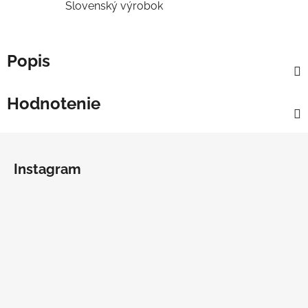
Slovenský výrobok
Popis
Hodnotenie
Z
á
Instagram
p
ä
t
i
e