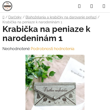
Prejsť
Hľadať
NÁKUP
na
obsah
KOŠÍK
Domov
/
Darčeky
/
Blahoželania a krabičky na darovanie peňazí
/
Krabička na peniaze k narodeninám 1
Krabička na peniaze k
narodeninám 1
Priemerné
Neohodnotené
Podrobnosti hodnotenia
hodnotenie
produktu
je
0,0
z
5
hviezdičiek.