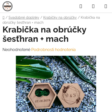
Prejsť
Hľadať
NÁKUP
na
obsah
KOŠÍK
Domov
/
Svadobné doplnky
/
Krabičky na obrúčky
/
Krabička na
obrúčky šesťhran + mach
Krabička na obrúčky
šesťhran + mach
Priemerné
Neohodnotené
Podrobnosti hodnotenia
hodnotenie
produktu
je
0,0
z
5
hviezdičiek.