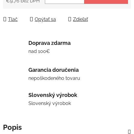
€9,76 bez DPH
Jednotková cena:
Tlač
Opýtať sa
Zdieľať
Doprava zdarma
nad 100€
Garancia doručenia
nepoškodeného tovaru
Slovenský výrobok
Slovenský výrobok
Popis