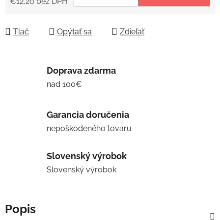
€12,20 bez DPH
Jednotková cena:
Tlač
Opýtať sa
Zdieľať
Doprava zdarma
nad 100€
Garancia doručenia
nepoškodeného tovaru
Slovenský výrobok
Slovenský výrobok
Popis