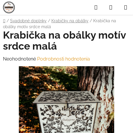
Prejsť
Hľadať
NÁKUP
na
obsah
KOŠÍK
Domov
/
Svadobné doplnky
/
Krabičky na obálky
/
Krabička na
obálky motív srdce malá
Krabička na obálky motív
srdce malá
Priemerné
Neohodnotené
Podrobnosti hodnotenia
hodnotenie
produktu
je
0,0
z
5
hviezdičiek.