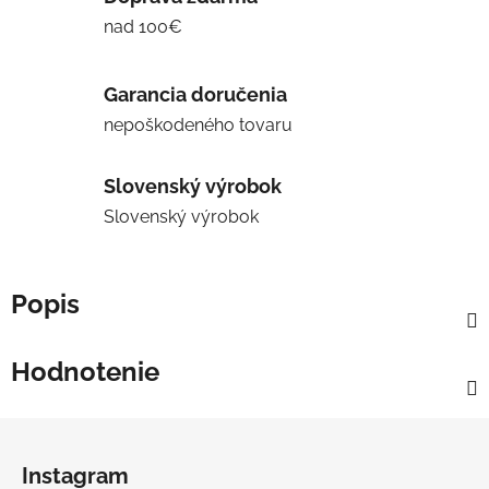
nad 100€
Garancia doručenia
nepoškodeného tovaru
Slovenský výrobok
Slovenský výrobok
Popis
Hodnotenie
Z
á
Instagram
p