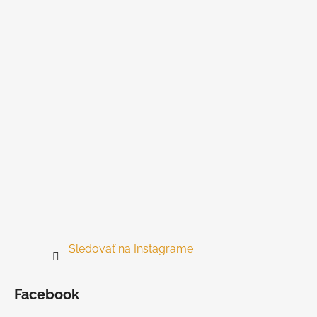
ä
t
i
e
Sledovať na Instagrame
Facebook