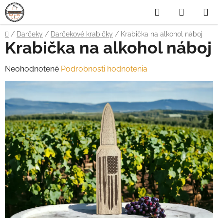
Prejsť
Hľadať
NÁKUP
na
obsah
KOŠÍK
Domov
/
Darčeky
/
Darčekové krabičky
/
Krabička na alkohol náboj
Krabička na alkohol náboj
Priemerné
Neohodnotené
Podrobnosti hodnotenia
hodnotenie
produktu
je
0,0
z
5
hviezdičiek.