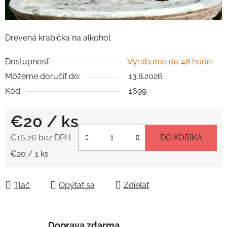
Drevená krabička na alkohol
Dostupnosť
Vyrábame do 48 hodín
Môžeme doručiť do:
13.8.2026
Kód:
1699
€20
/ ks
€16,26 bez DPH
DO KOŠÍKA
Jednotková cena:
€20 / 1 ks
Tlač
Opýtať sa
Zdieľať
Doprava zdarma