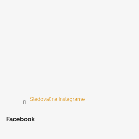
t
i
e
Sledovať na Instagrame
Facebook