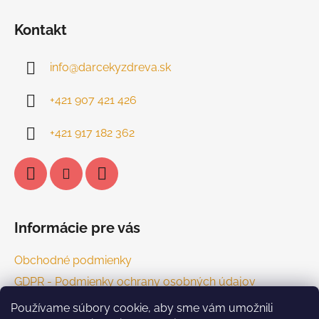
Kontakt
info
@
darcekyzdreva.sk
+421 907 421 426
+421 917 182 362
Informácie pre vás
Obchodné podmienky
GDPR - Podmienky ochrany osobných údajov
Kontakt
Používame súbory cookie, aby sme vám umožnili