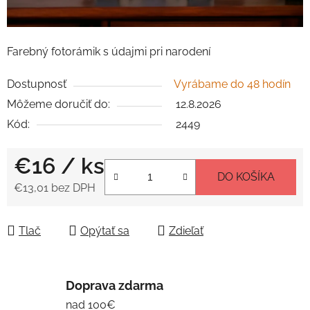
Farebný fotorámik s údajmi pri narodení
Dostupnosť
Vyrábame do 48 hodín
Môžeme doručiť do:
12.8.2026
Kód:
2449
€16
/ ks
DO KOŠÍKA
€13,01 bez DPH
Jednotková cena:
Tlač
Opýtať sa
Zdieľať
Doprava zdarma
nad 100€