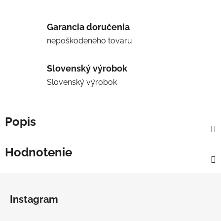
Garancia doručenia
nepoškodeného tovaru
Slovenský výrobok
Slovenský výrobok
Popis
Hodnotenie
Z
á
Instagram
p
ä