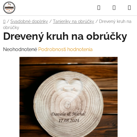
Prejsť
Hľadať
NÁKUP
na
obsah
KOŠÍK
Domov
/
Svadobné doplnky
/
Tanieriky na obrúčky
/
Drevený kruh na
obrúčky
Drevený kruh na obrúčky
Priemerné
Neohodnotené
Podrobnosti hodnotenia
hodnotenie
produktu
je
0,0
z
5
hviezdičiek.