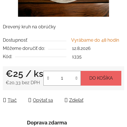
Drevený kruh na obrúčky
Dostupnosť
Vyrábame do 48 hodín
Môžeme doručiť do:
12.8.2026
Kód:
1335
€25
/ ks
DO KOŠÍKA
€20,33 bez DPH
Jednotková cena:
Tlač
Opýtať sa
Zdieľať
Doprava zdarma