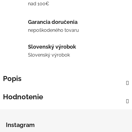
nad 100€
Garancia doručenia
nepoškodeného tovaru
Slovenský výrobok
Slovenský výrobok
Popis
Hodnotenie
Z
á
Instagram
p