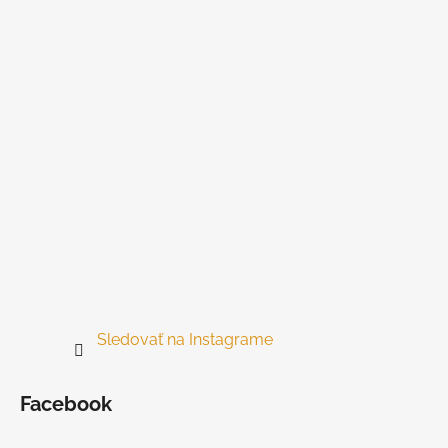
ä
t
i
e
Sledovať na Instagrame
Facebook