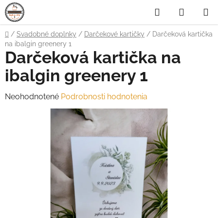
Prejsť
Hľadať
NÁKUP
na
obsah
KOŠÍK
Domov
/
Svadobné doplnky
/
Darčekové kartičky
/
Darčeková kartička
na ibalgin greenery 1
Darčeková kartička na
ibalgin greenery 1
Priemerné
Neohodnotené
Podrobnosti hodnotenia
hodnotenie
produktu
je
0,0
z
5
hviezdičiek.