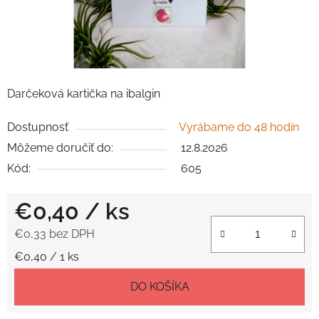
Darčeková kartička na ibalgin
Dostupnosť
Vyrábame do 48 hodín
Môžeme doručiť do:
12.8.2026
Kód:
605
€0,40
/ ks
€0,33 bez DPH
Jednotková cena:
€0,40 / 1 ks
DO KOŠÍKA