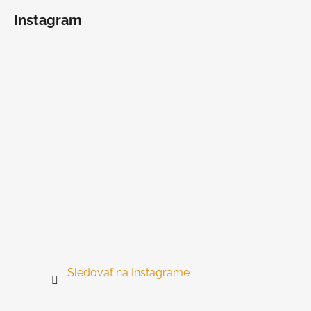
á
Instagram
p
ä
t
i
e
Sledovať na Instagrame